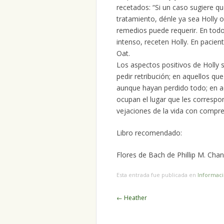
recetados: “Si un caso sugiere 
tratamiento, dénle ya sea Holly 
remedios puede requerir. En todos
intenso, receten Holly. En pacien
Oat.
Los aspectos positivos de Holly 
pedir retribución; en aquellos qu
aunque hayan perdido todo; en aq
ocupan el lugar que les corresp
vejaciones de la vida con compre
Libro recomendado:
Flores de Bach de Phillip M. Chan
Esta entrada fue publicada en
Informac
Navegador
←
Heather
de
artículos