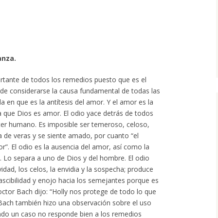
anza.
ortante de todos los remedios puesto que es el
uede considerarse la causa fundamental de todas las
da en que es la antítesis del amor. Y el amor es la
 que Dios es amor. El odio yace detrás de todos
ter humano. Es imposible ser temeroso, celoso,
a de veras y se siente amado, por cuanto “el
”. El odio es la ausencia del amor, así como la
z. Lo separa a uno de Dios y del hombre. El odio
vidad, los celos, la envidia y la sospecha; produce
ascibilidad y enojo hacia los semejantes porque es
doctor Bach dijo: “Holly nos protege de todo lo que
 Bach también hizo una observación sobre el uso
ando un caso no responde bien a los remedios