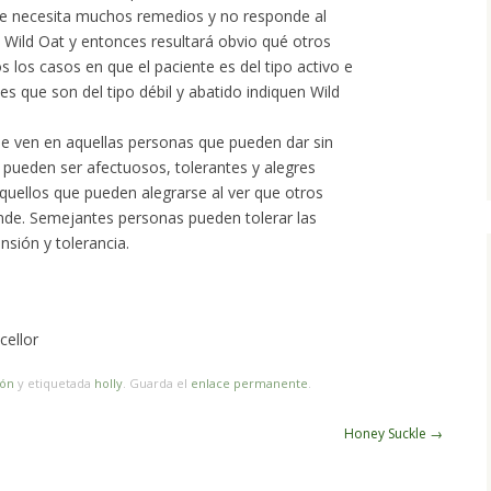
que necesita muchos remedios y no responde al
o Wild Oat y entonces resultará obvio qué otros
 los casos en que el paciente es del tipo activo e
tes que son del tipo débil y abatido indiquen Wild
se ven en aquellas personas que pueden dar sin
e pueden ser afectuosos, tolerantes y alegres
uellos que pueden alegrarse al ver que otros
onde. Semejantes personas pueden tolerar las
nsión y tolerancia.
cellor
ión
y etiquetada
holly
. Guarda el
enlace permanente
.
Honey Suckle
→