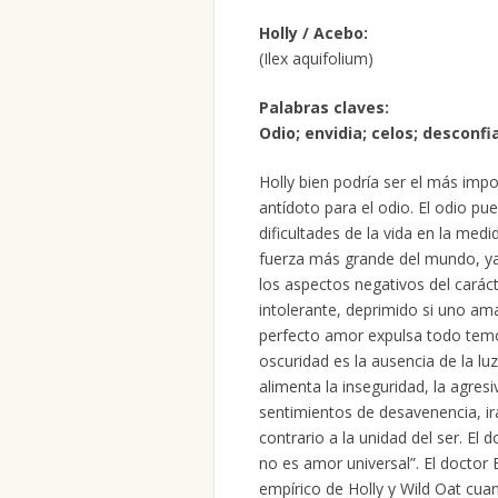
Holly / Acebo:
(Ilex aquifolium)
Palabras claves:
Odio; envidia; celos; desconfi
Holly bien podría ser el más imp
antídoto para el odio. El odio p
dificultades de la vida en la medi
fuerza más grande del mundo, ya
los aspectos negativos del carác
intolerante, deprimido si uno am
perfecto amor expulsa todo temor
oscuridad es la ausencia de la lu
alimenta la inseguridad, la agresi
sentimientos de desavenencia, ir
contrario a la unidad del ser. El 
no es amor universal”. El doctor
empírico de Holly y Wild Oat cu