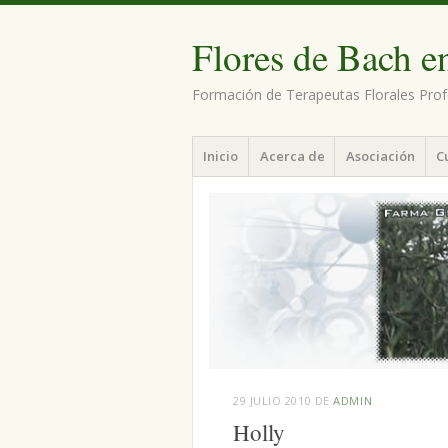
Flores de Bach e
Formación de Terapeutas Florales Prof
Menú
Saltar
Inicio
Acerca de
Asociación
C
al
contenido.
29 JULIO 2010
DE
ADMIN
Holly