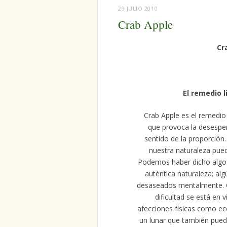
29 JULIO 2010
Crab Apple
Cr
El remedio 
Crab Apple es el remedio 
que provoca la desesper
sentido de la proporción.
nuestra naturaleza pue
Podemos haber dicho algo d
auténtica naturaleza; al
desaseados mentalmente. C
dificultad se está en
afecciones físicas como e
un lunar que también pued