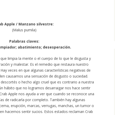
ab Apple / Manzano silvestre:
(Malus pumila)
Palabras claves:
limpiador; abatimiento; desesperación.
que limpia la mente o el cuerpo de lo que le disgusta y
ación y malestar. Es el remedio que restaura nuestro
 Hay veces en que algunas características negativas de
den causarnos una sensación de disgusto o suciedad.
escortés o hecho algo cruel que es contrario a nuestra
gún hábito que no logramos desarraigar nos hace sentir
rab Apple nos ayuda a ver que cuando se reconoce una
 vías de radicarla por completo. También hay algunas
ccema, erupción, marcas, verrugas, manchas, un tumor o
en hacernos sentir sucios. Estos estados reclaman Crab