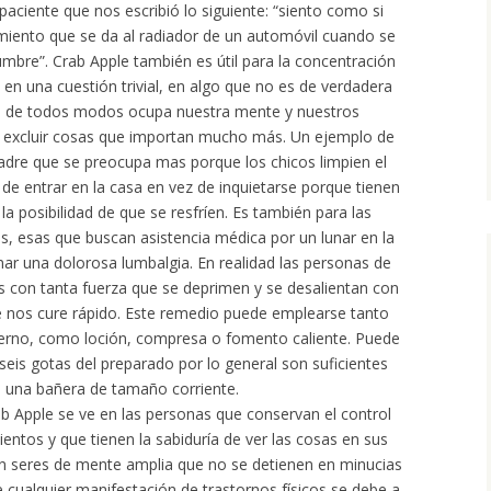
 paciente que nos escribió lo siguiente: “siento como si
miento que se da al radiador de un automóvil cuando se
mbre”. Crab Apple también es útil para la concentración
en una cuestión trivial, en algo que no es de verdadera
e de todos modos ocupa nuestra mente y nuestros
 excluir cosas que importan mucho más. Un ejemplo de
adre que se preocupa mas porque los chicos limpien el
de entrar en la casa en vez de inquietarse porque tienen
la posibilidad de que se resfríen. Es también para las
s, esas que buscan asistencia médica por un lunar en la
ar una dolorosa lumbalgia. En realidad las personas de
as con tanta fuerza que se deprimen y se desalientan con
e nos cure rápido. Este remedio puede emplearse tanto
erno, como loción, compresa o fomento caliente. Puede
seis gotas del preparado por lo general son suficientes
 una bañera de tamaño corriente.
ab Apple se ve en las personas que conservan el control
ntos y que tienen la sabiduría de ver las cosas en sus
n seres de mente amplia que no se detienen en minucias
 cualquier manifestación de trastornos físicos se debe a