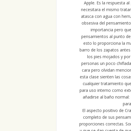
Apple. Es la respuesta al
necesitara el mismo trata
atasca con agua con herru
obsesiva del pensamiento 
importancia pero qu
pensamientos al punto de
esto lo proporciona la m
barro de los zapatos antes 
los pies mojados y por 
personas un poco chiflada
cara pero olvidan mencion
esta clase sienten las cos
cualquier tratamiento qu
para uso interno como ext
añadirse al baño normal: 
para
El aspecto positivo de Cr
completo de sus pensamie
proporciones correctas. So
y que se dan cuenta de que