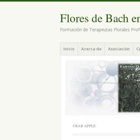
Flores de Bach e
Formación de Terapeutas Florales Prof
Menú
Saltar
Inicio
Acerca de
Asociación
C
al
contenido.
CRAB APPLE