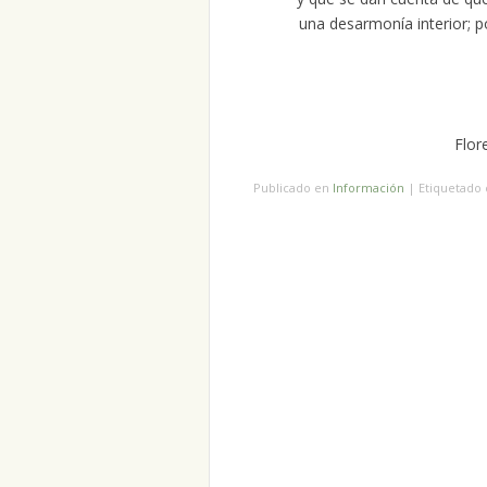
una desarmonía interior; p
Flor
Publicado en
Información
|
Etiquetad